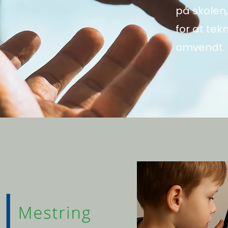
på skolen,
for at tek
omvendt.