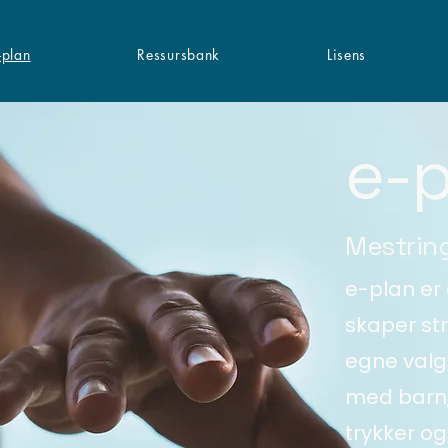
-plan
Ressursbank
Lisens
e-p
Mestring
e-plan er 
skaper str
egne valg.
med barn,
trykker o