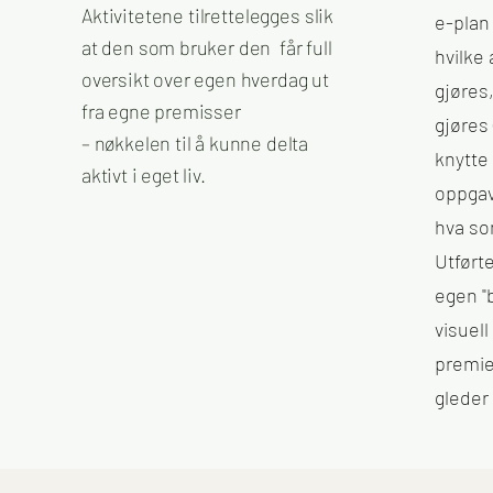
Aktivitetene
tilrettelegges
slik
e-plan 
at den som bruker den får full
hvilke
oversikt over egen hverdag ut
gjøres
fra egne premisser
gjøres 
– nøkkelen til å kunne delta
knytte 
aktivt i eget liv.
oppgav
hva som
Utført
egen "
visuell
premie
gleder 