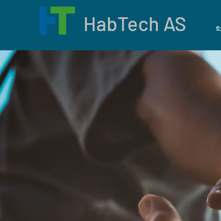
HabTech AS
e