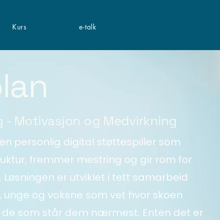
Kurs
e-talk
Kontakt oss!
lan
 - Motivasjon og Medvirkning
en personlig digital støttespiller som
uktur, fremmer mestring og gir rom for
 Løsningen er utviklet i tett samarbeid
 unge og voksne som vet hvor skoen
g de som står dem nærmest. Enten det er