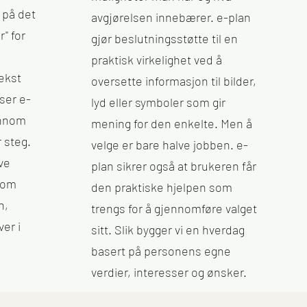
 på det
avgjørelsen innebærer. e-plan
r" for
gjør beslutningsstøtte til en
praktisk virkelighet ved å
tekst
oversette informasjon til bilder,
ser e-
lyd eller symboler som gir
ennom
mening for den enkelte. Men å
r steg.
velge er bare halve jobben. e-
øve
plan sikrer også at brukeren får
r om
den praktiske hjelpen som
n,
trengs for å gjennomføre valget
er i
sitt. Slik bygger vi en hverdag
basert på personens egne
verdier, interesser og ønsker.