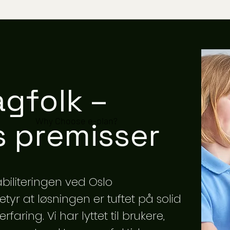
agfolk –
Why Choose e-plan?
s premisser
abiliteringen ved Oslo
tyr at løsningen er tuftet på solid
ring. Vi har lyttet til brukere,