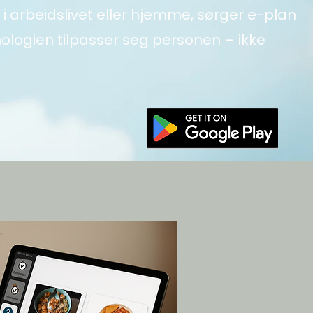
 i arbeidslivet eller hjemme, sørger e-plan
nologien tilpasser seg personen – ikke