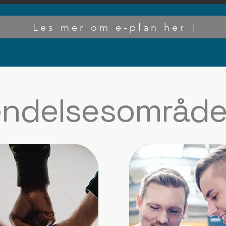
Les mer om e-plan her !
vendelsesområde