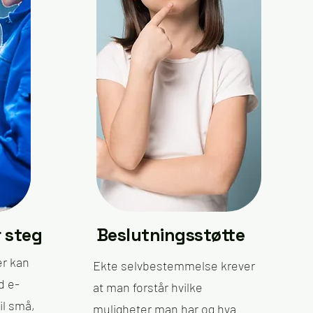
r steg
Beslutningsstøtte
er kan
Ekte selvbestemmelse krever
d e-
at man forstår hvilke
il små,
muligheter man har og hva