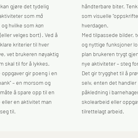
kan gjøre det tydelig
håndterbare biter. Tenk
 aktiviteter som
må
som visuelle "oppskrifte
, og hvilke som
kan
hverdagen.
(eller velges bort) . Ved å
Med tilpassede bilder, 
klare kriterier til hver
og nyttige funksjoner lo
e, vet brukeren nøyaktig
plan brukeren trygt gj
 skal til for å lykkes.
nye aktiviteter – steg fo
e oppgaver gir poeng i en
Det gir trygghet til å pr
bank" – en morsom og
selv, enten det handle
 måte å spare opp til en
påkledning i barnehage
 eller en aktivitet man
skolearbeid eller oppgav
seg til.
tilrettelagt arbeid.