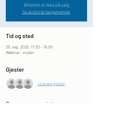
Billetter er ikke på salg
Se andre arrangementer
Tid og sted
29. sep. 2025, 17:30 – 19:00
Webinar - e-plan
Gjester
+2 andre gjester
Om arrangementet
Webinaret vil avholdes på Teams og det vil 
sendes ut lenke til arrangementet i forkant. 
Arrangementet er åpent for alle påmeldte og 