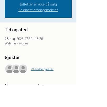
Billetter er ikke på salg
Se andre arrangementer
Tid og sted
28. aug. 2025, 17:30 – 18:30
Webinar - e-plan
Gjester
+9 andre gjester
Om arrangementet
Webinaret vil avholdes på Teams og det vil 
sendes ut lenke til arrangementet i forkant. 
Arrangementet er åpent for alle påmeldte og 