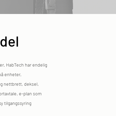
del
eter. HabTech har endelig
 på enheter.
g nettbrett, deksel,
ortavtale. e-plan som
ersy tilgangssyring