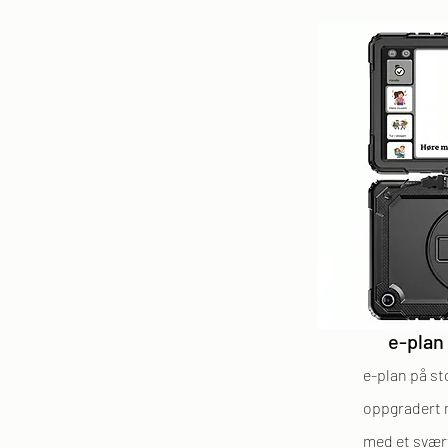
e-plan
e-plan på st
oppgradert
med et svært