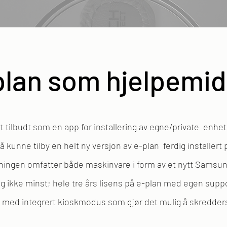
plan som hjelpemid
ært tilbudt som en app for installering av egne/private enh
å kunne tilby en helt ny versjon av e-plan ferdig installert
øsningen omfatter både maskinvare i form av et nytt Samsun
g ikke minst; hele tre års lisens på e-plan med egen supp
ys med integrert kioskmodus som gjør det mulig å skredd