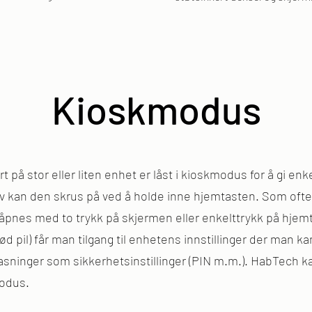
Kioskmodus
t på stor eller liten enhet er låst i kioskmodus for å gi enkel
 kan den skrus på ved å holde inne hjemtasten. Som oftes
åpnes med to trykk på skjermen eller enkelttrykk på hjemta
 pil) får man tilgang til enhetens innstillinger der man kan
pasninger som sikkerhetsinstillinger (PIN m.m.). HabTech k
modus.