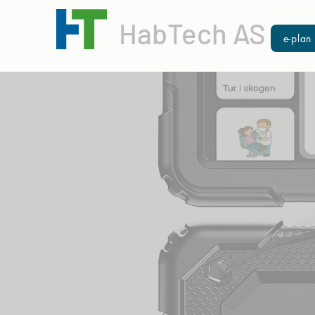
HabTech AS
e-plan