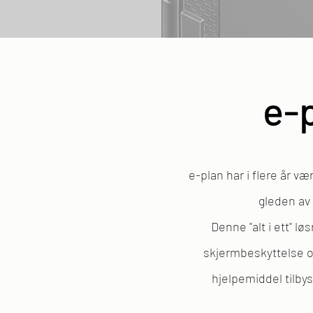
e-
e-plan har i flere år v
gleden av 
Denne "alt i ett" l
skjermbeskyttelse o
hjelpemiddel tilb