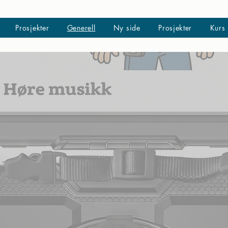
Prosjekter
Generell
Ny side
Prosjekter
Kurs