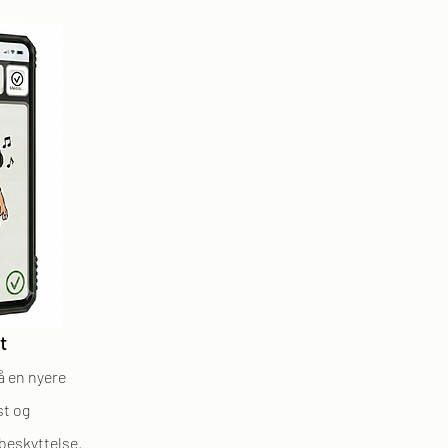
et
på en nyere
t og
mbeskyttelse.