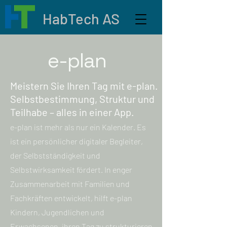
HabTech AS
e-plan
Meistern Sie Ihren Tag mit e-plan.
Selbstbestimmung, Struktur und
Teilhabe – alles in einer App.
e-plan ist mehr als nur ein Kalender. Es
ist ein persönlicher digitaler Begleiter,
der Selbstständigkeit und
Selbstwirksamkeit fördert. In enger
Zusammenarbeit mit Familien und
Fachkräften entwickelt, hilft e-plan
Kindern, Jugendlichen und
Erwachsenen, ihren Tag zu strukturieren,