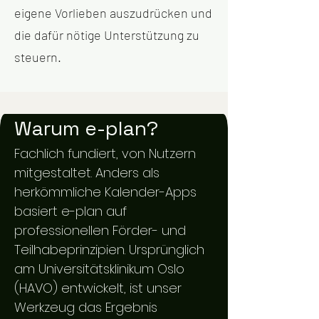
eigene Vorlieben auszudrücken und
die dafür nötige Unterstützung zu
steuern.
Warum e-plan?
Fachlich fundiert, von Nutzern
mitgestaltet. Anders als
herkömmliche Kalender-Apps
basiert e-plan auf
professionellen Förder- und
Teilhabeprinzipien. Ursprünglich
am Universitätsklinikum Oslo
(HAVO) entwickelt, ist unser
Werkzeug das Ergebnis