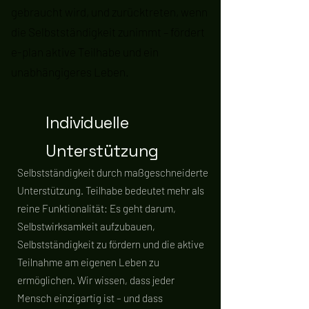
gebraucht wird, und zurücktreten, wenn
die Selbstständigkeit zunimmt – fördert
e-plan aktive Teilhabe und ein
unabhängigeres Leben.
Individuelle
Unterstützung
Selbstständigkeit durch maßgeschneiderte
Unterstützung. Teilhabe bedeutet mehr als
reine Funktionalität: Es geht darum,
Selbstwirksamkeit aufzubauen,
Selbstständigkeit zu fördern und die aktive
Teilnahme am eigenen Leben zu
ermöglichen. Wir wissen, dass jeder
Mensch einzigartig ist – und dass