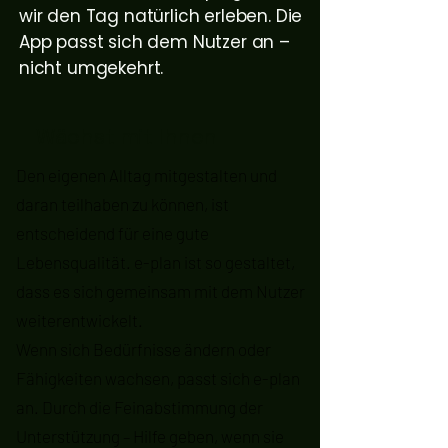
wir den Tag natürlich erleben. Die
App passt sich dem Nutzer an –
nicht umgekehrt.
Wächst mit Ihnen
Den eigenen Alltag mitgestalten und
daran teilhaben zu können, ist
entscheidend für eine gute
Lebensqualität. e-plan ist so gestaltet,
dass es sich gemeinsam mit dem Nutzer
weiterentwickelt.
Wenn sich Bedürfnisse ändern oder
Fähigkeiten wachsen, passt sich e-plan
an. Durch die Feinabstimmung der
Unterstützung – Hilfe geben, wenn sie