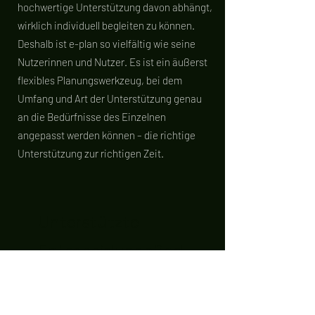
hochwertige Unterstützung davon abhängt,
wirklich individuell begleiten zu können.
Deshalb ist e-plan so vielfältig wie seine
Nutzerinnen und Nutzer. Es ist ein äußerst
flexibles Planungswerkzeug, bei dem
Umfang und Art der Unterstützung genau
an die Bedürfnisse des Einzelnen
angepasst werden können – die richtige
Unterstützung zur richtigen Zeit.
Unterstützte
Entscheidungsfind
ung
Echte Teilhabe bedeutet, bei den