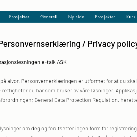
Prosjekter
Generell
Ny side
Prosjekter
Kurs
Personvernserklæring / Privacy polic
kasjonsløsningen e-talk ASK
på alvor. Personvernerklæringen er utformet for at du skal
ke rettigheter du har som bruker av våre løsninger. Applika
rnforordningen; General Data Protection Regulation, heret
ysninger om deg og forutsetter ingen form for registrering.