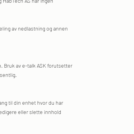
og HabTech AS har ingen
deling av nedlastning og annen
 Bruk av e-talk ASK forutsetter
esentlig.
ang til din enhet hvor du har
redigere eller slette innhold