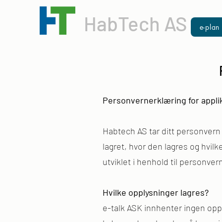
HabTech AS
e-plan
Personvernerklæring for appli
Habtech AS tar ditt personvern 
lagret, hvor den lagres og hvil
utviklet i henhold til personve
Hvilke opplysninger lagres?
e-talk ASK innhenter ingen oppl