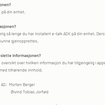
jonen?
 på din enhet.
asjonen?
lig så lenge du har installert e-talk ASK på din enhet. Der
 kunne gjenopprettes.
r slette informasjonen?
d oversikt over hvilken informasjon du har tilgjengelig i a
 med tilhørende innhold.
h AS: Morten Berger
AS: Øivind Tobias Jorfald