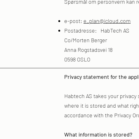
Spørsmål om personvern kan ret
e-post:
e_plan@icloud.com
Postadresse: HabTech AS
Co/Morten Berger
Anna Rogstadsvei 18
0598 OSLO
Privacy statement for the appl
Habtech AS takes your privacy s
where it is stored and what rig
accordance with the Privacy O
What information is stored?