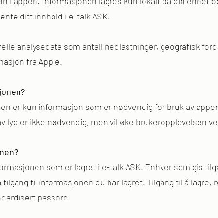
inn i appen. Informasjonen lagres kun lokalt på din enhet 
ente ditt innhold i e-talk ASK.
relle analysedata som antall nedlastninger, geografisk for
rmasjon fra Apple.
sjonen?
en er kun informasjon som er nødvendig for bruk av appen.
ng av lyd er ikke nødvendig, men vil øke brukeropplevelsen v
onen?
formasjonen som er lagret i e-talk ASK. Enhver som gis tilg
å tilgang til informasjonen du har lagret. Tilgang til å lagre, 
ndardisert passord.