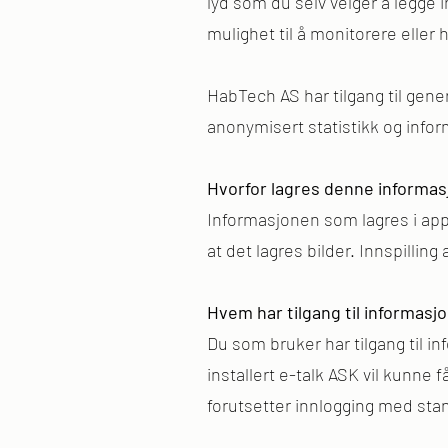
lyd som du selv velger å legge 
mulighet til å monitorere eller h
HabTech AS har tilgang til gene
anonymisert statistikk og info
Hvorfor lagres denne informa
Informasjonen som lagres i app
at det lagres bilder. Innspilli
Hvem har tilgang til informasj
Du som bruker har tilgang til in
installert e-talk ASK vil kunne f
forutsetter innlogging med sta