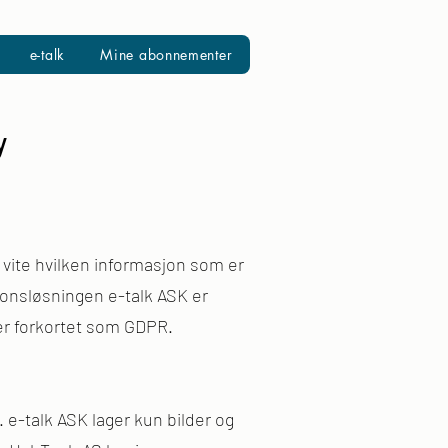
e-talk
Mine abonnementer
y
 vite hvilken informasjon som er
sjonsløsningen e-talk ASK er
ter forkortet som GDPR.
 e-talk ASK lager kun bilder og