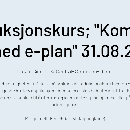
uksjonskurs; "Kom
ed e-plan" 31.08.
Do., 31. Aug.
  |  
SoCentral- Sentralen- 6.etg.
 du muligheten til å delta på praktisk introduksjonskurs hvor du v
ggende bruk av applikasjonsløsningen e-plan habilitering. Etter ku
ha nok kunnskap til å utforme og igangsette e-plan hjemme eller på
arbeidsplass.
Pris pr. deltaker: 750,- (evt. kupongkode)