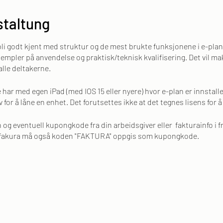
staltung
 bli godt kjent med struktur og de mest brukte funksjonene i e-pl
pler på anvendelse og praktisk/teknisk kvalifisering. Det vil ma
alle deltakerne.
 har med egen iPad (med IOS 15 eller nyere) hvor e-plan er innstalle
or å låne en enhet. Det forutsettes ikke at det tegnes lisens for 
 og eventuell kupongkode fra din arbeidsgiver eller fakturainfo i fri
fakura må også koden "FAKTURA" oppgis som kupongkode.