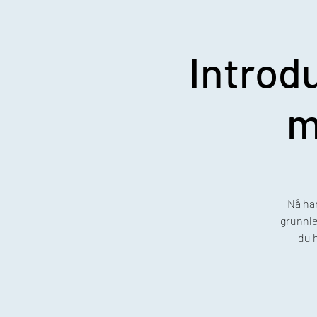
Introd
m
Nå har
grunnle
du 