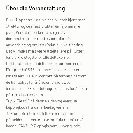
Über die Veranstaltung
Du vil i løpet av kurskvelden bli godt kjent med 
struktur og de mest brukte funksjonene i e-
plan. Kurset er en kombinasjon av 
demonstrasjoner med eksempler på 
anvendelse og praktisk/teknisk kvalifisering. 
Det vil maksimalt være 8 deltakere på kurset 
for å sikre utbytte for alle deltakerne.
Det forutsettes at deltakerne har med egen 
iPad (med IOS 15 eller nyere) hvor e-plan er 
innstallert. Ta evt. kontakt på forhånd dersom 
du har behov for å låne en enhet. Det 
forutsettes ikke at det tegnes lisens for å delta 
på introduksjonskurs.
Trykk "Bestill" på denne siden og eventuell 
kupongkode fra din arbeidsgiver eller 
 fakturainfo i fritekstfeltet i neste trinn i 
påmeldingen. Ved ønske om fakura må også 
koden "FAKTURA" oppgis som kupongkode.